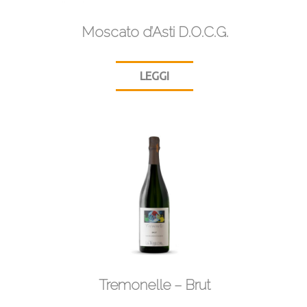
Moscato d’Asti D.O.C.G.
LEGGI
Tremonelle – Brut