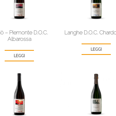
iò – Piemonte D.O.C.
Langhe D.O.C. Chard
Albarossa
LEGGI
LEGGI