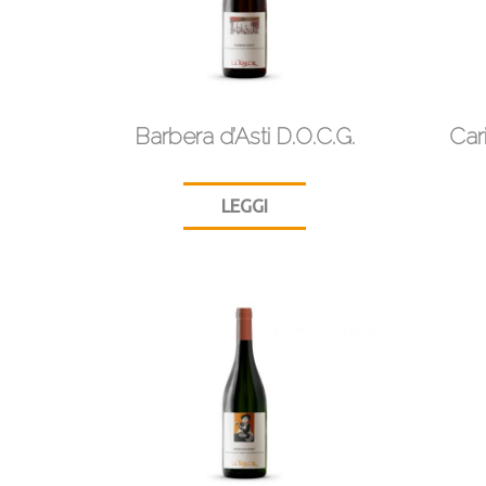
Barbera d’Asti D.O.C.G.
Car
LEGGI