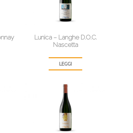
onnay
Lunica – Langhe D.O.C.
Nascetta
LEGGI