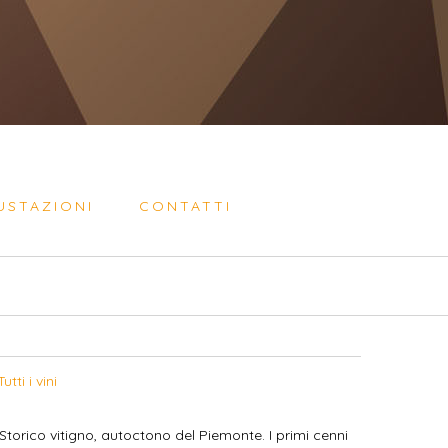
USTAZIONI
CONTATTI
Tutti i vini
torico vitigno, autoctono del Piemonte. I primi cenni