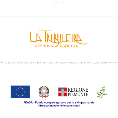
A
• AZIENDA AGRICOLA LA TRIBULEIRA S.S. AGRICOLA • ©2020 • C.F. E P.IVA: 03899340040 •
PRIVA