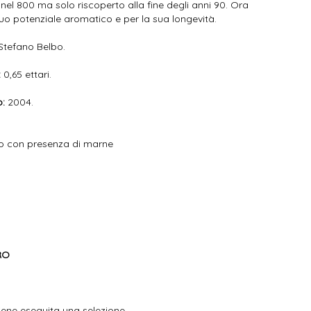
 nel 800 ma solo riscoperto alla fine degli anni 90. Ora
 suo potenziale aromatico e per la sua longevità.
Stefano Belbo.
:
0,65 ettari.
o:
2004.
o con presenza di marne
RO
iene eseguita una selezione