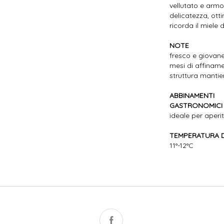
vellutato e armo
delicatezza, ot
ricorda il miele 
NOTE
fresco e giovan
mesi di affinamen
struttura mantie
ABBINAMENTI
GASTRONOMICI
ideale per aperit
TEMPERATURA D
11°-12°C