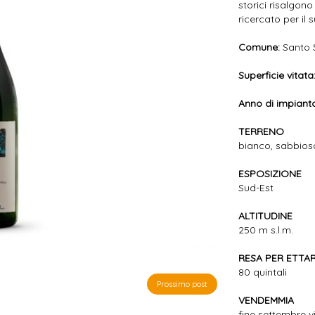
storici risalgono
ricercato per il
Comune:
Santo 
Superficie vitata
Anno di impiant
TERRENO
bianco, sabbios
ESPOSIZIONE
Sud-Est
ALTITUDINE
250 m s.l.m.
RESA PER ETTA
80 quintali
Prossimo post
VENDEMMIA
fine settembre v