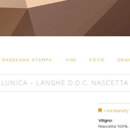
RASSEGNA STAMPA
VINI
FOTO
DEG
LUNICA – LANGHE D.O.C. NASCETTA
I vini bianchi
,
Vitigno:
Nascetta 100%. S