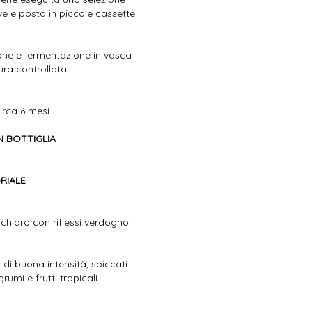
e e posta in piccole cassette
ne e fermentazione in vasca
ura controllata
irca 6 mesi
N BOTTIGLIA
RIALE
 chiaro con riflessi verdognoli
 di buona intensità, spiccati
agrumi e frutti tropicali